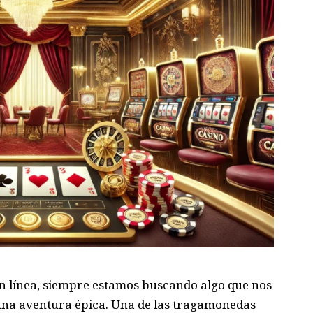
n línea, siempre estamos buscando algo que nos
una aventura épica. Una de las tragamonedas