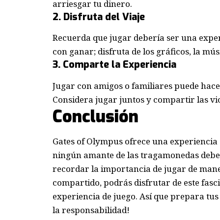
arriesgar tu dinero.
2. Disfruta del Viaje
Recuerda que jugar debería ser una exper
con ganar; disfruta de los gráficos, la mús
3. Comparte la Experiencia
Jugar con amigos o familiares puede hacer
Considera jugar juntos y compartir las vi
Conclusión
Gates of Olympus ofrece una experiencia
ningún amante de las tragamonedas deber
recordar la importancia de jugar de man
compartido, podrás disfrutar de este fasc
experiencia de juego. Así que prepara tus g
la responsabilidad!