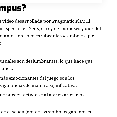
ympus?
video desarrollada por Pragmatic Play. El
 especial, en Zeus, el rey de los dioses y dios del
onante, con colores vibrantes y símbolos que
o.
visuales son deslumbrantes, lo que hace que
 única.
más emocionantes del juego son los
 ganancias de manera significativa.
ue pueden activarse al aterrizar ciertos
de cascada (donde los símbolos ganadores