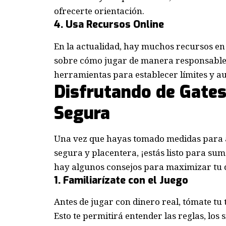
ofrecerte orientación.
4. Usa Recursos Online
En la actualidad, hay muchos recursos en
sobre cómo jugar de manera responsable
herramientas para establecer límites y aut
Disfrutando de Gate
Segura
Una vez que hayas tomado medidas para a
segura y placentera, ¡estás listo para su
hay algunos consejos para maximizar tu 
1. Familiarízate con el Juego
Antes de jugar con dinero real, tómate t
Esto te permitirá entender las reglas, lo